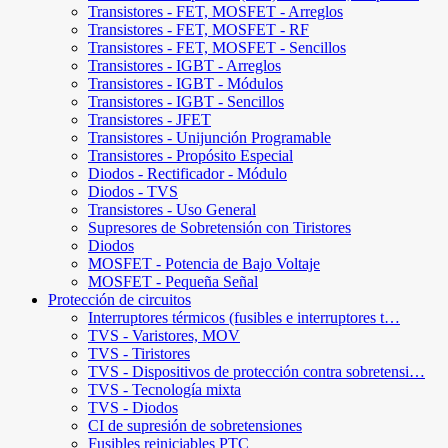
Transistores - FET, MOSFET - Arreglos
Transistores - FET, MOSFET - RF
Transistores - FET, MOSFET - Sencillos
Transistores - IGBT - Arreglos
Transistores - IGBT - Módulos
Transistores - IGBT - Sencillos
Transistores - JFET
Transistores - Unijunción Programable
Transistores - Propósito Especial
Diodos - Rectificador - Módulo
Diodos - TVS
Transistores - Uso General
Supresores de Sobretensión con Tiristores
Diodos
MOSFET - Potencia de Bajo Voltaje
MOSFET - Pequeña Señal
Protección de circuitos
Interruptores térmicos (fusibles e interruptores t…
TVS - Varistores, MOV
TVS - Tiristores
TVS - Dispositivos de protección contra sobretensi…
TVS - Tecnología mixta
TVS - Diodos
CI de supresión de sobretensiones
Fusibles reiniciables PTC