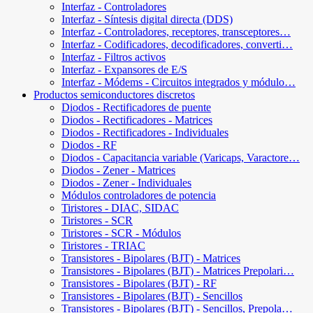
Interfaz - Controladores
Interfaz - Síntesis digital directa (DDS)
Interfaz - Controladores, receptores, transceptores…
Interfaz - Codificadores, decodificadores, converti…
Interfaz - Filtros activos
Interfaz - Expansores de E/S
Interfaz - Módems - Circuitos integrados y módulo…
Productos semiconductores discretos
Diodos - Rectificadores de puente
Diodos - Rectificadores - Matrices
Diodos - Rectificadores - Individuales
Diodos - RF
Diodos - Capacitancia variable (Varicaps, Varactore…
Diodos - Zener - Matrices
Diodos - Zener - Individuales
Módulos controladores de potencia
Tiristores - DIAC, SIDAC
Tiristores - SCR
Tiristores - SCR - Módulos
Tiristores - TRIAC
Transistores - Bipolares (BJT) - Matrices
Transistores - Bipolares (BJT) - Matrices Prepolari…
Transistores - Bipolares (BJT) - RF
Transistores - Bipolares (BJT) - Sencillos
Transistores - Bipolares (BJT) - Sencillos, Prepola…