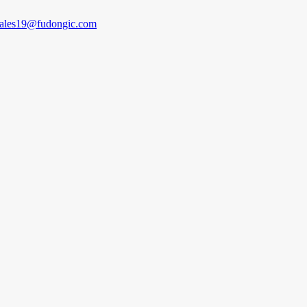
sales19@fudongic.com