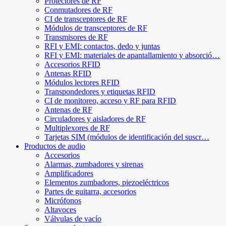
Protectores de RF
Conmutadores de RF
CI de transceptores de RF
Módulos de transceptores de RF
Transmisores de RF
RFI y EMI: contactos, dedo y juntas
RFI y EMI: materiales de apantallamiento y absorció…
Accesorios RFID
Antenas RFID
Módulos lectores RFID
Transpondedores y etiquetas RFID
CI de monitoreo, acceso y RF para RFID
Antenas de RF
Circuladores y aisladores de RF
Multiplexores de RF
Tarjetas SIM (módulos de identificación del suscr…
Productos de audio
Accesorios
Alarmas, zumbadores y sirenas
Amplificadores
Elementos zumbadores, piezoeléctricos
Partes de guitarra, accesorios
Micrófonos
Altavoces
Válvulas de vacío