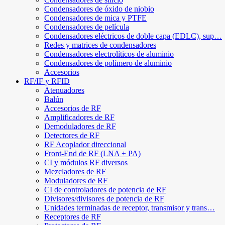
Condensadores de óxido de niobio
Condensadores de mica y PTFE
Condensadores de película
Condensadores eléctricos de doble capa (EDLC), sup…
Redes y matrices de condensadores
Condensadores electrolíticos de aluminio
Condensadores de polímero de aluminio
Accesorios
RF/IF y RFID
Atenuadores
Balún
Accesorios de RF
Amplificadores de RF
Demoduladores de RF
Detectores de RF
RF Acoplador direccional
Front-End de RF (LNA + PA)
CI y módulos RF diversos
Mezcladores de RF
Moduladores de RF
CI de controladores de potencia de RF
Divisores/divisores de potencia de RF
Unidades terminadas de receptor, transmisor y trans…
Receptores de RF