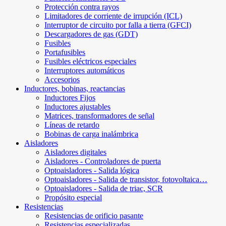
Protección contra rayos
Limitadores de corriente de irrupción (ICL)
Interruptor de circuito por falla a tierra (GFCI)
Descargadores de gas (GDT)
Fusibles
Portafusibles
Fusibles eléctricos especiales
Interruptores automáticos
Accesorios
Inductores, bobinas, reactancias
Inductores Fijos
Inductores ajustables
Matrices, transformadores de señal
Líneas de retardo
Bobinas de carga inalámbrica
Aisladores
Aisladores digitales
Aisladores - Controladores de puerta
Optoaisladores - Salida lógica
Optoaisladores - Salida de transistor, fotovoltaica…
Optoaisladores - Salida de triac, SCR
Propósito especial
Resistencias
Resistencias de orificio pasante
Resistencias especializadas