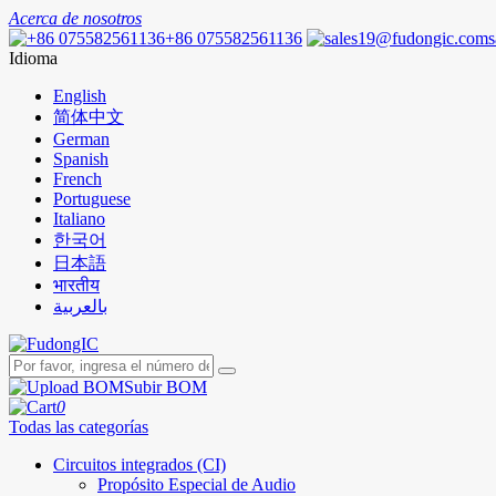
Acerca de nosotros
+86 075582561136
Idioma
English
简体中文
German
Spanish
French
Portuguese
Italiano
한국어
日本語
भारतीय
بالعربية
Subir BOM
0
Todas las categorías
Circuitos integrados (CI)
Propósito Especial de Audio