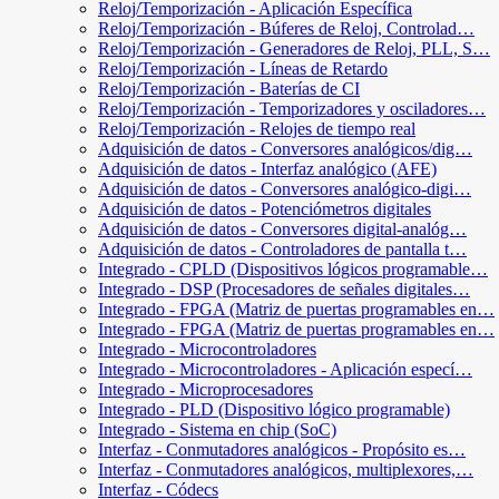
Reloj/Temporización - Aplicación Específica
Reloj/Temporización - Búferes de Reloj, Controlad…
Reloj/Temporización - Generadores de Reloj, PLL, S…
Reloj/Temporización - Líneas de Retardo
Reloj/Temporización - Baterías de CI
Reloj/Temporización - Temporizadores y osciladores…
Reloj/Temporización - Relojes de tiempo real
Adquisición de datos - Conversores analógicos/dig…
Adquisición de datos - Interfaz analógico (AFE)
Adquisición de datos - Conversores analógico-digi…
Adquisición de datos - Potenciómetros digitales
Adquisición de datos - Conversores digital-analóg…
Adquisición de datos - Controladores de pantalla t…
Integrado - CPLD (Dispositivos lógicos programable…
Integrado - DSP (Procesadores de señales digitales…
Integrado - FPGA (Matriz de puertas programables en…
Integrado - FPGA (Matriz de puertas programables en…
Integrado - Microcontroladores
Integrado - Microcontroladores - Aplicación especí…
Integrado - Microprocesadores
Integrado - PLD (Dispositivo lógico programable)
Integrado - Sistema en chip (SoC)
Interfaz - Conmutadores analógicos - Propósito es…
Interfaz - Conmutadores analógicos, multiplexores,…
Interfaz - Códecs