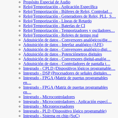
Propósito Especial de Audio
Reloj/Temporización - Aplicación Específica
Reloj/Temporización - Búferes de Reloj, Controlad…
Reloj/Temporización - Generadores de Reloj, PLL, S…
Reloj/Temporización - Líneas de Retardo
Reloj/Temporización - Baterías de CI
Reloj/Temporización - Temporizadores y osciladores…
Reloj/Temporización - Relojes de tiempo real
Adquisición de datos - Conversores analógicos/dig…
Adquisición de datos - Interfaz analógico (AFE)
Adquisición de datos - Conversores analógico-digi…
Adquisición de datos - Potenciómetros digitales
Adquisición de datos - Conversores digital-analóg…
Adquisición de datos - Controladores de pantalla t…
Integrado - CPLD (Dispositivos lógicos programable…
Integrado - DSP (Procesadores de señales digitales…
Integrado - FPGA (Matriz de puertas programables
en…
Integrado - FPGA (Matriz de puertas programables
en…
Integrado - Microcontroladores
Integrado - Microcontroladores - Aplicación especí…
Integrado - Microprocesadores
Integrado - PLD (Dispositivo lógico programable)
Integrado - Sistema en chip (SoC)