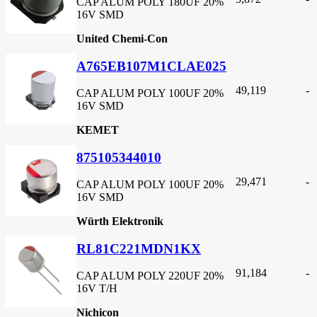
CAP ALUM POLY 180UF 20%
16V SMD
United Chemi-Con
A765EB107M1CLAE025
49,119
-
CAP ALUM POLY 100UF 20%
16V SMD
KEMET
875105344010
29,471
-
CAP ALUM POLY 100UF 20%
16V SMD
Würth Elektronik
RL81C221MDN1KX
91,184
-
CAP ALUM POLY 220UF 20%
16V T/H
Nichicon