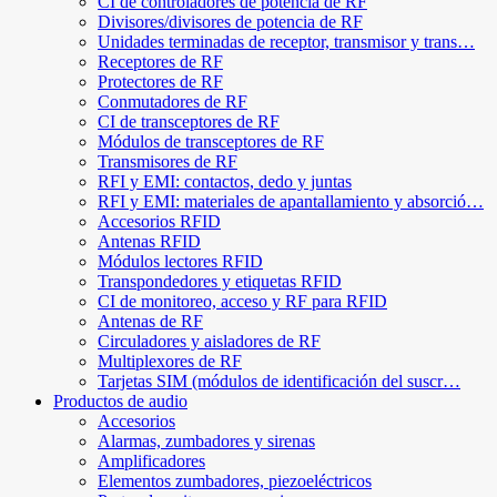
CI de controladores de potencia de RF
Divisores/divisores de potencia de RF
Unidades terminadas de receptor, transmisor y trans…
Receptores de RF
Protectores de RF
Conmutadores de RF
CI de transceptores de RF
Módulos de transceptores de RF
Transmisores de RF
RFI y EMI: contactos, dedo y juntas
RFI y EMI: materiales de apantallamiento y absorció…
Accesorios RFID
Antenas RFID
Módulos lectores RFID
Transpondedores y etiquetas RFID
CI de monitoreo, acceso y RF para RFID
Antenas de RF
Circuladores y aisladores de RF
Multiplexores de RF
Tarjetas SIM (módulos de identificación del suscr…
Productos de audio
Accesorios
Alarmas, zumbadores y sirenas
Amplificadores
Elementos zumbadores, piezoeléctricos