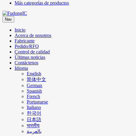
Más categorías de productos
Nav
Inicio
Acerca de nosotros
Fabricante
Pedido/RFQ
Control de calidad
Últimas noticias
Contáctenos
Idioma
English
简体中文
German
Spanish
French
Portuguese
Italiano
한국어
日本語
भारतीय
بالعربية