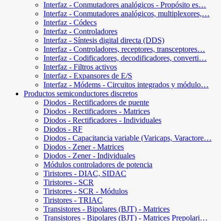
Interfaz - Conmutadores analógicos - Propósito es…
Interfaz - Conmutadores analógicos, multiplexores,…
Interfaz - Códecs
Interfaz - Controladores
Interfaz - Síntesis digital directa (DDS)
Interfaz - Controladores, receptores, transceptores…
Interfaz - Codificadores, decodificadores, converti…
Interfaz - Filtros activos
Interfaz - Expansores de E/S
Interfaz - Módems - Circuitos integrados y módulo…
Productos semiconductores discretos
Diodos - Rectificadores de puente
Diodos - Rectificadores - Matrices
Diodos - Rectificadores - Individuales
Diodos - RF
Diodos - Capacitancia variable (Varicaps, Varactore…
Diodos - Zener - Matrices
Diodos - Zener - Individuales
Módulos controladores de potencia
Tiristores - DIAC, SIDAC
Tiristores - SCR
Tiristores - SCR - Módulos
Tiristores - TRIAC
Transistores - Bipolares (BJT) - Matrices
Transistores - Bipolares (BJT) - Matrices Prepolari…