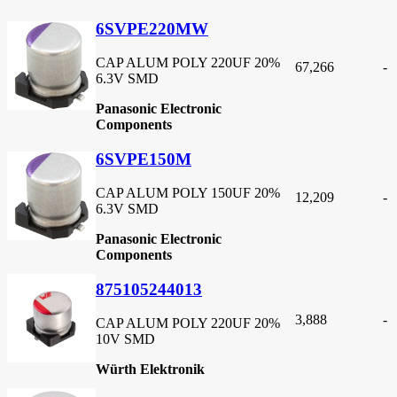
6SVPE220MW
CAP ALUM POLY 220UF 20%
67,266
-
6.3V SMD
Panasonic Electronic
Components
6SVPE150M
CAP ALUM POLY 150UF 20%
12,209
-
6.3V SMD
Panasonic Electronic
Components
875105244013
3,888
-
CAP ALUM POLY 220UF 20%
10V SMD
Würth Elektronik