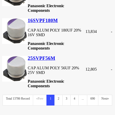
Panasonic Electronic
Components
16SVPF180M
CAP ALUM POLY 180UF 20%
13,834
-
16V SMD
Panasonic Electronic
Components
25SVPF56M
CAP ALUM POLY 56UF 20%
12,805
-
25V SMD
Panasonic Electronic
Components
Total 13786 Record
«Prev
1
2
3
4
...
690
Next»