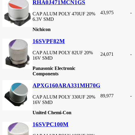
RHA0J471MCN1GS
43,975
-
CAP ALUM POLY 470UF 20%
6.3V SMD
Nichicon
16SVPF82M
CAP ALUM POLY 82UF 20%
24,071
-
16V SMD
Panasonic Electronic
Components
APXG160ARA331MH70G
89,977
-
CAP ALUM POLY 330UF 20%
16V SMD
United Chemi-Con
16SVPC100M