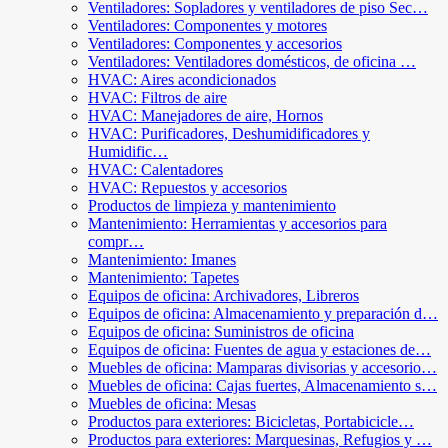
Ventiladores: Sopladores y ventiladores de piso Sec…
Ventiladores: Componentes y motores
Ventiladores: Componentes y accesorios
Ventiladores: Ventiladores domésticos, de oficina …
HVAC: Aires acondicionados
HVAC: Filtros de aire
HVAC: Manejadores de aire, Hornos
HVAC: Purificadores, Deshumidificadores y
Humidific…
HVAC: Calentadores
HVAC: Repuestos y accesorios
Productos de limpieza y mantenimiento
Mantenimiento: Herramientas y accesorios para
compr…
Mantenimiento: Imanes
Mantenimiento: Tapetes
Equipos de oficina: Archivadores, Libreros
Equipos de oficina: Almacenamiento y preparación d…
Equipos de oficina: Suministros de oficina
Equipos de oficina: Fuentes de agua y estaciones de…
Muebles de oficina: Mamparas divisorias y accesorio…
Muebles de oficina: Cajas fuertes, Almacenamiento s…
Muebles de oficina: Mesas
Productos para exteriores: Bicicletas, Portabicicle…
Productos para exteriores: Marquesinas, Refugios y …