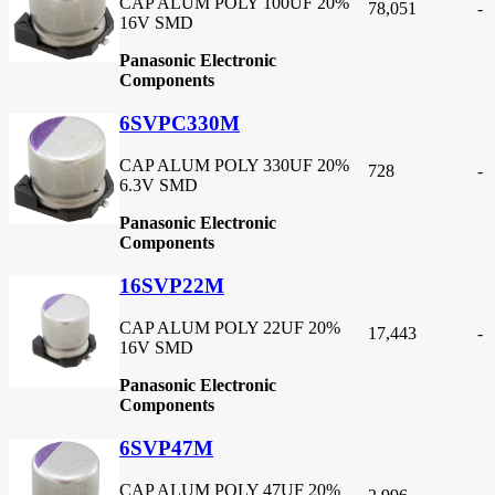
CAP ALUM POLY 100UF 20%
78,051
-
16V SMD
Panasonic Electronic
Components
6SVPC330M
CAP ALUM POLY 330UF 20%
728
-
6.3V SMD
Panasonic Electronic
Components
16SVP22M
CAP ALUM POLY 22UF 20%
17,443
-
16V SMD
Panasonic Electronic
Components
6SVP47M
CAP ALUM POLY 47UF 20%