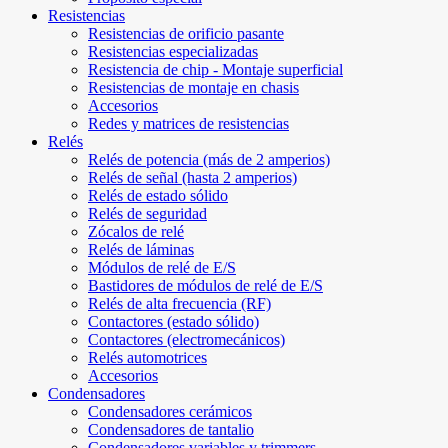
Resistencias
Resistencias de orificio pasante
Resistencias especializadas
Resistencia de chip - Montaje superficial
Resistencias de montaje en chasis
Accesorios
Redes y matrices de resistencias
Relés
Relés de potencia (más de 2 amperios)
Relés de señal (hasta 2 amperios)
Relés de estado sólido
Relés de seguridad
Zócalos de relé
Relés de láminas
Módulos de relé de E/S
Bastidores de módulos de relé de E/S
Relés de alta frecuencia (RF)
Contactores (estado sólido)
Contactores (electromecánicos)
Relés automotrices
Accesorios
Condensadores
Condensadores cerámicos
Condensadores de tantalio
Condensadores variables y trimmers