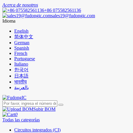
Acerca de nosotros
+86 075582561136
sales19@fudongic.com
Idioma
English
简体中文
German
Spanish
French
Portuguese
Italiano
한국어
日本語
भारतीय
بالعربية
Subir BOM
0
Todas las categorías
Circuitos integrados (CI)