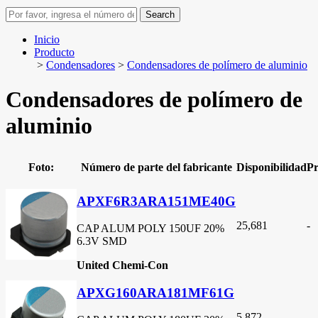
Search
Inicio
Producto
>
Condensadores
>
Condensadores de polímero de aluminio
Condensadores de polímero de
aluminio
Foto:
Número de parte del fabricante
Disponibilidad
Pr
APXF6R3ARA151ME40G
25,681
-
CAP ALUM POLY 150UF 20%
6.3V SMD
United Chemi-Con
APXG160ARA181MF61G
5,872
-