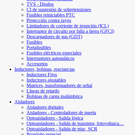
TVS - Diodos
CI de supresión de sobretensiones
Fusibles reiniciables PTC
Protección contra rayos
Limitadores de corriente de irrupción (ICL)
Interruptor de circuito por falla a tierra (GFCI)
Descargadores de gas (GDT)
Fusibles
Portafusibles
Fusibles eléctricos especiales
Interruptores automáticos
Accesorios
Inductores, bobinas, reactancias
Inductores Fijos
Inductores ajustables
Matrices, transformadores de señal
Líneas de retardo
Bobinas de carga inalámbrica
Aisladores
Aisladores digitales
Aisladores - Controladores de puerta
Optoaisladores - Salida lógica
Optoaisladores - Salida de transistor, fotovoltaica…
Optoaisladores - Salida de triac, SCR
Propósito especial