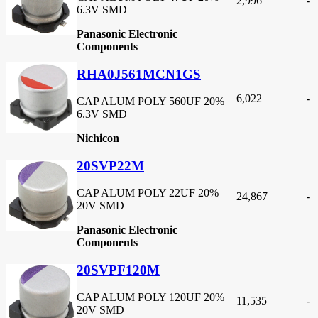
2,996
-
6.3V SMD
Panasonic Electronic
Components
RHA0J561MCN1GS
6,022
-
CAP ALUM POLY 560UF 20%
6.3V SMD
Nichicon
20SVP22M
CAP ALUM POLY 22UF 20%
24,867
-
20V SMD
Panasonic Electronic
Components
20SVPF120M
CAP ALUM POLY 120UF 20%
11,535
-
20V SMD