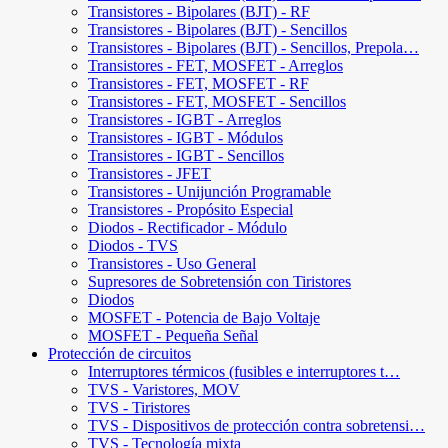
Transistores - Bipolares (BJT) - RF
Transistores - Bipolares (BJT) - Sencillos
Transistores - Bipolares (BJT) - Sencillos, Prepola…
Transistores - FET, MOSFET - Arreglos
Transistores - FET, MOSFET - RF
Transistores - FET, MOSFET - Sencillos
Transistores - IGBT - Arreglos
Transistores - IGBT - Módulos
Transistores - IGBT - Sencillos
Transistores - JFET
Transistores - Unijunción Programable
Transistores - Propósito Especial
Diodos - Rectificador - Módulo
Diodos - TVS
Transistores - Uso General
Supresores de Sobretensión con Tiristores
Diodos
MOSFET - Potencia de Bajo Voltaje
MOSFET - Pequeña Señal
Protección de circuitos
Interruptores térmicos (fusibles e interruptores t…
TVS - Varistores, MOV
TVS - Tiristores
TVS - Dispositivos de protección contra sobretensi…
TVS - Tecnología mixta