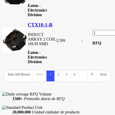
Eaton -
Electronics
Division
CTX10-1-R
INDUCT
ARRAY 2 COIL
3,599
-
RFQ
10UH SMD
Eaton -
Electronics
Division
Total 1416 Record
«Prev
1
2
3
4
...
71
Next»
1500+
Promedio diario de RFQ
20,000.000
Unidad estándar de producto