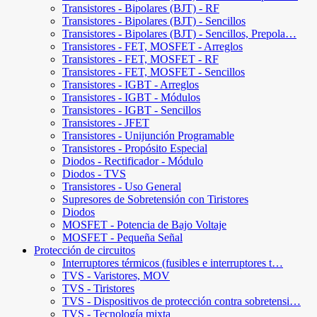
Transistores - Bipolares (BJT) - RF
Transistores - Bipolares (BJT) - Sencillos
Transistores - Bipolares (BJT) - Sencillos, Prepola…
Transistores - FET, MOSFET - Arreglos
Transistores - FET, MOSFET - RF
Transistores - FET, MOSFET - Sencillos
Transistores - IGBT - Arreglos
Transistores - IGBT - Módulos
Transistores - IGBT - Sencillos
Transistores - JFET
Transistores - Unijunción Programable
Transistores - Propósito Especial
Diodos - Rectificador - Módulo
Diodos - TVS
Transistores - Uso General
Supresores de Sobretensión con Tiristores
Diodos
MOSFET - Potencia de Bajo Voltaje
MOSFET - Pequeña Señal
Protección de circuitos
Interruptores térmicos (fusibles e interruptores t…
TVS - Varistores, MOV
TVS - Tiristores
TVS - Dispositivos de protección contra sobretensi…
TVS - Tecnología mixta