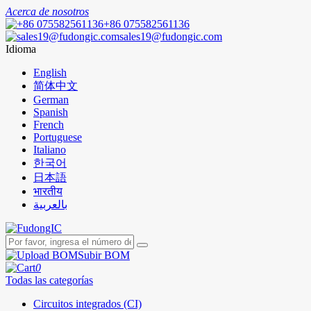
Acerca de nosotros
+86 075582561136
sales19@fudongic.com
Idioma
English
简体中文
German
Spanish
French
Portuguese
Italiano
한국어
日本語
भारतीय
بالعربية
Subir BOM
0
Todas las categorías
Circuitos integrados (CI)