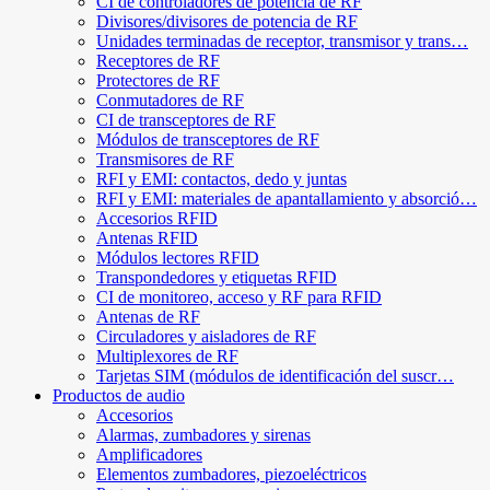
CI de controladores de potencia de RF
Divisores/divisores de potencia de RF
Unidades terminadas de receptor, transmisor y trans…
Receptores de RF
Protectores de RF
Conmutadores de RF
CI de transceptores de RF
Módulos de transceptores de RF
Transmisores de RF
RFI y EMI: contactos, dedo y juntas
RFI y EMI: materiales de apantallamiento y absorció…
Accesorios RFID
Antenas RFID
Módulos lectores RFID
Transpondedores y etiquetas RFID
CI de monitoreo, acceso y RF para RFID
Antenas de RF
Circuladores y aisladores de RF
Multiplexores de RF
Tarjetas SIM (módulos de identificación del suscr…
Productos de audio
Accesorios
Alarmas, zumbadores y sirenas
Amplificadores
Elementos zumbadores, piezoeléctricos