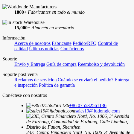
1800+
Fabricantes en todo el mundo
15,000+
Almacén en inventario
Información
Acerca de nosotros
Fabricante
Pedido/RFQ
Control de
calidad
Últimas noticias
Contáctenos
Soporte
Envío y Entrega
Guía de compra
Reembolso y devolución
Soporte post-venta
Reclamos de servicio
¿Cuándo se enviará el pedido?
Entrega
e inspección
Política de garantía
Conéctese con nosotros
+86 075582561136
sales19@fudongic.com
23E, Centro Financiero Nord, No. 1006, 3ª Avenida de