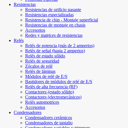
Resistencias
Resistencias de orificio pasante
Resistencias especializadas
Resistencia de chip - Montaje superficial
Resistencias de montaje en chasis
Accesorios
Redes y matrices de resistencias
Relés
Relés de potencia (más de 2 amperios)
Relés de señal (hasta 2 amperios)
Relés de estado sólido
Relés de seguridad
Zócalos de relé
Relés de láminas
Módulos de relé de E/S
Bastidores de módulos de relé de E/S
Relés de alta frecuencia (RF)
Contactores (estado sólido)
Contactores (electromecánicos)
Relés automotrices
Accesorios
Condensadores
Condensadores cerámicos
Condensadores de tantalio
Condensadores variables y trimmers