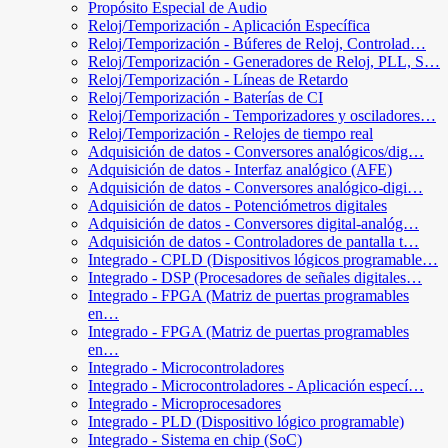
Propósito Especial de Audio
Reloj/Temporización - Aplicación Específica
Reloj/Temporización - Búferes de Reloj, Controlad…
Reloj/Temporización - Generadores de Reloj, PLL, S…
Reloj/Temporización - Líneas de Retardo
Reloj/Temporización - Baterías de CI
Reloj/Temporización - Temporizadores y osciladores…
Reloj/Temporización - Relojes de tiempo real
Adquisición de datos - Conversores analógicos/dig…
Adquisición de datos - Interfaz analógico (AFE)
Adquisición de datos - Conversores analógico-digi…
Adquisición de datos - Potenciómetros digitales
Adquisición de datos - Conversores digital-analóg…
Adquisición de datos - Controladores de pantalla t…
Integrado - CPLD (Dispositivos lógicos programable…
Integrado - DSP (Procesadores de señales digitales…
Integrado - FPGA (Matriz de puertas programables
en…
Integrado - FPGA (Matriz de puertas programables
en…
Integrado - Microcontroladores
Integrado - Microcontroladores - Aplicación especí…
Integrado - Microprocesadores
Integrado - PLD (Dispositivo lógico programable)
Integrado - Sistema en chip (SoC)