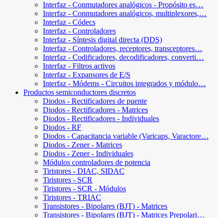
Interfaz - Conmutadores analógicos - Propósito es…
Interfaz - Conmutadores analógicos, multiplexores,…
Interfaz - Códecs
Interfaz - Controladores
Interfaz - Síntesis digital directa (DDS)
Interfaz - Controladores, receptores, transceptores…
Interfaz - Codificadores, decodificadores, converti…
Interfaz - Filtros activos
Interfaz - Expansores de E/S
Interfaz - Módems - Circuitos integrados y módulo…
Productos semiconductores discretos
Diodos - Rectificadores de puente
Diodos - Rectificadores - Matrices
Diodos - Rectificadores - Individuales
Diodos - RF
Diodos - Capacitancia variable (Varicaps, Varactore…
Diodos - Zener - Matrices
Diodos - Zener - Individuales
Módulos controladores de potencia
Tiristores - DIAC, SIDAC
Tiristores - SCR
Tiristores - SCR - Módulos
Tiristores - TRIAC
Transistores - Bipolares (BJT) - Matrices
Transistores - Bipolares (BJT) - Matrices Prepolari…