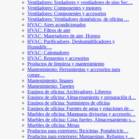
Ventiladores: Sopladores y ventiladores de piso Sec…
Ventiladores: Componentes y motores
Ventiladores: Componentes y accesorios
Ventiladores: Ventiladores domésticos, de oficina …
HVAC: Aires acondicionados
HVAC: Filtros de aire
HVAC: Manejadores de aire, Hornos
HVAC: Purificadores, Deshumidificadores y
Humidific…
HVAC: Calentadores
HVAC: Repuestos y accesorios
Productos de limpieza y mantenimiento
Mantenimiento: Herramientas y accesorios para
compr…
Mantenimiento: Imanes
Mantenimiento: Tapetes
Equipos de oficina: Archivadores, Libreros
Equipos de oficina: Almacenamiento y preparación d…
Equipos de oficina: Suministros de oficina
Equipos de oficina: Fuentes de agua y estaciones de…
Muebles de oficina: Mamparas divisorias y accesorio…
Muebles de oficina: Cajas fuertes, Almacenamiento s…
Muebles de oficina: Mesas
Productos para exteriores: Bicicletas, Portabicicle…
Productos para exteriores: Marquesinas, Refugios y …