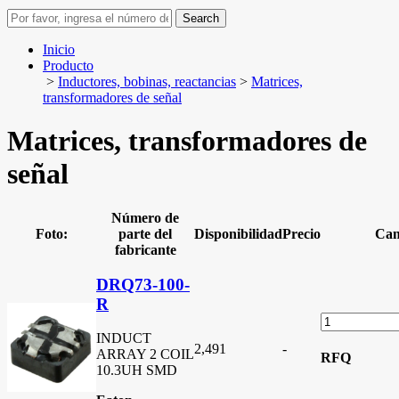
Search
Inicio
Producto
>
Inductores, bobinas, reactancias
>
Matrices,
transformadores de señal
Matrices, transformadores de
señal
Número de
Foto:
parte del
Disponibilidad
Precio
Can
fabricante
DRQ73-100-
R
INDUCT
2,491
-
ARRAY 2 COIL
RFQ
10.3UH SMD