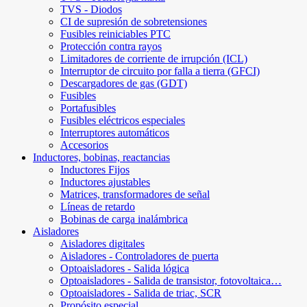
TVS - Diodos
CI de supresión de sobretensiones
Fusibles reiniciables PTC
Protección contra rayos
Limitadores de corriente de irrupción (ICL)
Interruptor de circuito por falla a tierra (GFCI)
Descargadores de gas (GDT)
Fusibles
Portafusibles
Fusibles eléctricos especiales
Interruptores automáticos
Accesorios
Inductores, bobinas, reactancias
Inductores Fijos
Inductores ajustables
Matrices, transformadores de señal
Líneas de retardo
Bobinas de carga inalámbrica
Aisladores
Aisladores digitales
Aisladores - Controladores de puerta
Optoaisladores - Salida lógica
Optoaisladores - Salida de transistor, fotovoltaica…
Optoaisladores - Salida de triac, SCR
Propósito especial