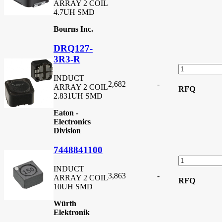
ARRAY 2 COIL
4.7UH SMD
Bourns Inc.
DRQ127-
3R3-R
INDUCT
2,682
-
ARRAY 2 COIL
RFQ
2.831UH SMD
Eaton -
Electronics
Division
7448841100
INDUCT
3,863
-
ARRAY 2 COIL
RFQ
10UH SMD
Würth
Elektronik