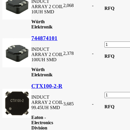
INDUCT
2,068
-
ARRAY 2 COIL
RFQ
10UH SMD
Würth
Elektronik
744874101
INDUCT
2,378
-
ARRAY 2 COIL
RFQ
100UH SMD
Würth
Elektronik
CTX100-2-R
INDUCT
ARRAY 2 COIL
3,685
-
RFQ
99.45UH SMD
Eaton -
Electronics
Division