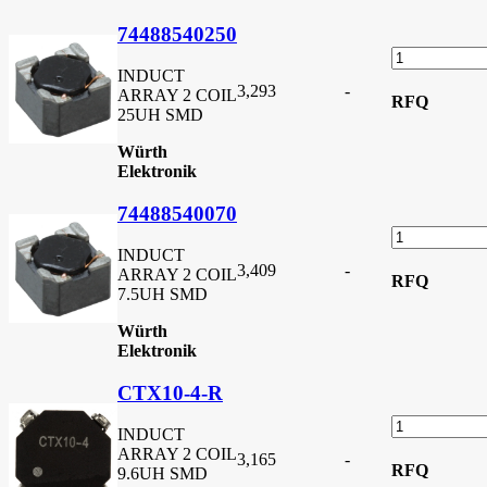
74488540250
INDUCT
3,293
-
ARRAY 2 COIL
RFQ
25UH SMD
Würth
Elektronik
74488540070
INDUCT
3,409
-
ARRAY 2 COIL
RFQ
7.5UH SMD
Würth
Elektronik
CTX10-4-R
INDUCT
ARRAY 2 COIL
3,165
-
RFQ
9.6UH SMD