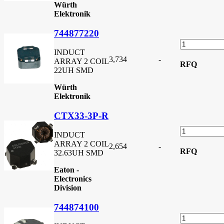
Würth
Elektronik
744877220
INDUCT
3,734
-
ARRAY 2 COIL
RFQ
22UH SMD
Würth
Elektronik
CTX33-3P-R
INDUCT
ARRAY 2 COIL
2,654
-
RFQ
32.63UH SMD
Eaton -
Electronics
Division
744874100