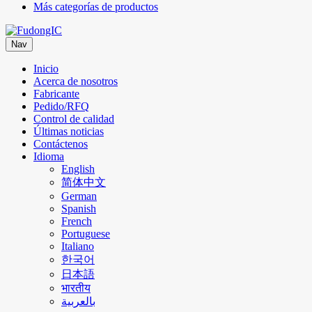
Más categorías de productos
Nav
Inicio
Acerca de nosotros
Fabricante
Pedido/RFQ
Control de calidad
Últimas noticias
Contáctenos
Idioma
English
简体中文
German
Spanish
French
Portuguese
Italiano
한국어
日本語
भारतीय
بالعربية