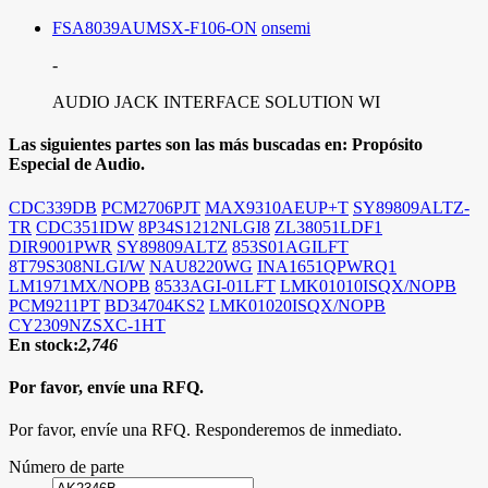
FSA8039AUMSX-F106-ON
onsemi
-
AUDIO JACK INTERFACE SOLUTION WI
Las siguientes partes son las más buscadas en:
Propósito
Especial de Audio.
CDC339DB
PCM2706PJT
MAX9310AEUP+T
SY89809ALTZ-
TR
CDC351IDW
8P34S1212NLGI8
ZL38051LDF1
DIR9001PWR
SY89809ALTZ
853S01AGILFT
8T79S308NLGI/W
NAU8220WG
INA1651QPWRQ1
LM1971MX/NOPB
8533AGI-01LFT
LMK01010ISQX/NOPB
PCM9211PT
BD34704KS2
LMK01020ISQX/NOPB
CY2309NZSXC-1HT
En stock:
2,746
Por favor, envíe una RFQ.
Por favor, envíe una RFQ. Responderemos de inmediato.
Número de parte