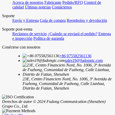
Acerca de nosotros
Fabricante
Pedido/RFQ
Control de
calidad
Últimas noticias
Contáctenos
Soporte
Envío y Entrega
Guía de compra
Reembolso y devolución
Soporte post-venta
Reclamos de servicio
¿Cuándo se enviará el pedido?
Entrega
e inspección
Política de garantía
Conéctese con nosotros
+86 075582561136
sales19@fudongic.com
23E, Centro Financiero Nord, No. 1006, 3ª Avenida de
Fuzhong, Comunidad de Fuzhong, Calle Lianhua,
Distrito de Futian, Shenzhen
Derechos de autor © 2024 Fudong Communication (Shenzhen)
Grupo Co., Ltd.