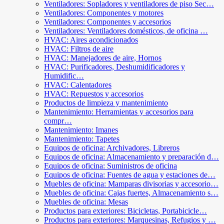
Ventiladores: Sopladores y ventiladores de piso Sec…
Ventiladores: Componentes y motores
Ventiladores: Componentes y accesorios
Ventiladores: Ventiladores domésticos, de oficina …
HVAC: Aires acondicionados
HVAC: Filtros de aire
HVAC: Manejadores de aire, Hornos
HVAC: Purificadores, Deshumidificadores y
Humidific…
HVAC: Calentadores
HVAC: Repuestos y accesorios
Productos de limpieza y mantenimiento
Mantenimiento: Herramientas y accesorios para
compr…
Mantenimiento: Imanes
Mantenimiento: Tapetes
Equipos de oficina: Archivadores, Libreros
Equipos de oficina: Almacenamiento y preparación d…
Equipos de oficina: Suministros de oficina
Equipos de oficina: Fuentes de agua y estaciones de…
Muebles de oficina: Mamparas divisorias y accesorio…
Muebles de oficina: Cajas fuertes, Almacenamiento s…
Muebles de oficina: Mesas
Productos para exteriores: Bicicletas, Portabicicle…
Productos para exteriores: Marquesinas, Refugios y …