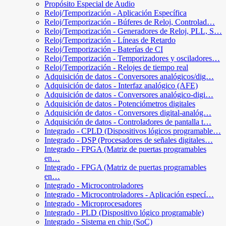
Propósito Especial de Audio
Reloj/Temporización - Aplicación Específica
Reloj/Temporización - Búferes de Reloj, Controlad…
Reloj/Temporización - Generadores de Reloj, PLL, S…
Reloj/Temporización - Líneas de Retardo
Reloj/Temporización - Baterías de CI
Reloj/Temporización - Temporizadores y osciladores…
Reloj/Temporización - Relojes de tiempo real
Adquisición de datos - Conversores analógicos/dig…
Adquisición de datos - Interfaz analógico (AFE)
Adquisición de datos - Conversores analógico-digi…
Adquisición de datos - Potenciómetros digitales
Adquisición de datos - Conversores digital-analóg…
Adquisición de datos - Controladores de pantalla t…
Integrado - CPLD (Dispositivos lógicos programable…
Integrado - DSP (Procesadores de señales digitales…
Integrado - FPGA (Matriz de puertas programables
en…
Integrado - FPGA (Matriz de puertas programables
en…
Integrado - Microcontroladores
Integrado - Microcontroladores - Aplicación especí…
Integrado - Microprocesadores
Integrado - PLD (Dispositivo lógico programable)
Integrado - Sistema en chip (SoC)