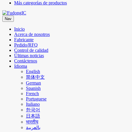
Más categorías de productos
Nav
Inicio
Acerca de nosotros
Fabricante
Pedido/RFQ
Control de calidad
Últimas noticias
Contáctenos
Idioma
English
简体中文
German
Spanish
French
Portuguese
Italiano
한국어
日本語
भारतीय
بالعربية