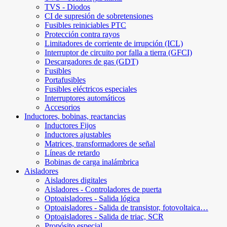
TVS - Diodos
CI de supresión de sobretensiones
Fusibles reiniciables PTC
Protección contra rayos
Limitadores de corriente de irrupción (ICL)
Interruptor de circuito por falla a tierra (GFCI)
Descargadores de gas (GDT)
Fusibles
Portafusibles
Fusibles eléctricos especiales
Interruptores automáticos
Accesorios
Inductores, bobinas, reactancias
Inductores Fijos
Inductores ajustables
Matrices, transformadores de señal
Líneas de retardo
Bobinas de carga inalámbrica
Aisladores
Aisladores digitales
Aisladores - Controladores de puerta
Optoaisladores - Salida lógica
Optoaisladores - Salida de transistor, fotovoltaica…
Optoaisladores - Salida de triac, SCR
Propósito especial