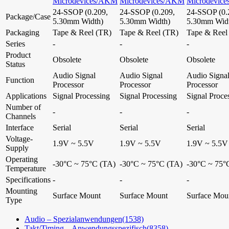
Microdevices/AKM
Microdevices/AKM
Microdevic
24-SSOP (0.209,
24-SSOP (0.209,
24-SSOP (0.
Package/Case
5.30mm Width)
5.30mm Width)
5.30mm Wid
Packaging
Tape & Reel (TR)
Tape & Reel (TR)
Tape & Reel
Series
-
-
-
Product
Obsolete
Obsolete
Obsolete
Status
Audio Signal
Audio Signal
Audio Signa
Function
Processor
Processor
Processor
Applications
Signal Processing
Signal Processing
Signal Proce
Number of
-
-
-
Channels
Interface
Serial
Serial
Serial
Voltage-
1.9V ~ 5.5V
1.9V ~ 5.5V
1.9V ~ 5.5V
Supply
Operating
-30°C ~ 75°C (TA)
-30°C ~ 75°C (TA)
-30°C ~ 75°
Temperature
Specifications
-
-
-
Mounting
Surface Mount
Surface Mount
Surface Mou
Type
Audio – Spezialanwendungen
(1538)
Takt/Timing – Anwendungsspezifisch
(8358)