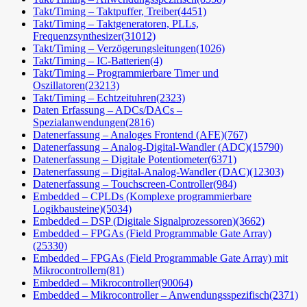
Takt/Timing – Taktpuffer, Treiber
(4451)
Takt/Timing – Taktgeneratoren, PLLs,
Frequenzsynthesizer
(31012)
Takt/Timing – Verzögerungsleitungen
(1026)
Takt/Timing – IC-Batterien
(4)
Takt/Timing – Programmierbare Timer und
Oszillatoren
(23213)
Takt/Timing – Echtzeituhren
(2323)
Daten Erfassung – ADCs/DACs –
Spezialanwendungen
(2816)
Datenerfassung – Analoges Frontend (AFE)
(767)
Datenerfassung – Analog-Digital-Wandler (ADC)
(15790)
Datenerfassung – Digitale Potentiometer
(6371)
Datenerfassung – Digital-Analog-Wandler (DAC)
(12303)
Datenerfassung – Touchscreen-Controller
(984)
Embedded – CPLDs (Komplexe programmierbare
Logikbausteine)
(5034)
Embedded – DSP (Digitale Signalprozessoren)
(3662)
Embedded – FPGAs (Field Programmable Gate Array)
(25330)
Embedded – FPGAs (Field Programmable Gate Array) mit
Mikrocontrollern
(81)
Embedded – Mikrocontroller
(90064)
Embedded – Mikrocontroller – Anwendungsspezifisch
(2371)