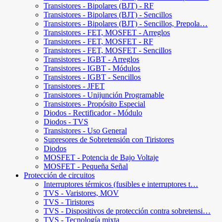
Transistores - Bipolares (BJT) - RF
Transistores - Bipolares (BJT) - Sencillos
Transistores - Bipolares (BJT) - Sencillos, Prepola…
Transistores - FET, MOSFET - Arreglos
Transistores - FET, MOSFET - RF
Transistores - FET, MOSFET - Sencillos
Transistores - IGBT - Arreglos
Transistores - IGBT - Módulos
Transistores - IGBT - Sencillos
Transistores - JFET
Transistores - Unijunción Programable
Transistores - Propósito Especial
Diodos - Rectificador - Módulo
Diodos - TVS
Transistores - Uso General
Supresores de Sobretensión con Tiristores
Diodos
MOSFET - Potencia de Bajo Voltaje
MOSFET - Pequeña Señal
Protección de circuitos
Interruptores térmicos (fusibles e interruptores t…
TVS - Varistores, MOV
TVS - Tiristores
TVS - Dispositivos de protección contra sobretensi…
TVS - Tecnología mixta