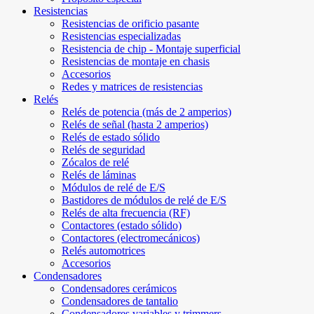
Resistencias
Resistencias de orificio pasante
Resistencias especializadas
Resistencia de chip - Montaje superficial
Resistencias de montaje en chasis
Accesorios
Redes y matrices de resistencias
Relés
Relés de potencia (más de 2 amperios)
Relés de señal (hasta 2 amperios)
Relés de estado sólido
Relés de seguridad
Zócalos de relé
Relés de láminas
Módulos de relé de E/S
Bastidores de módulos de relé de E/S
Relés de alta frecuencia (RF)
Contactores (estado sólido)
Contactores (electromecánicos)
Relés automotrices
Accesorios
Condensadores
Condensadores cerámicos
Condensadores de tantalio
Condensadores variables y trimmers