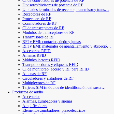
CI de controladores de potencia de RF
Divisores/divisores de potencia de RF
Unidades terminadas de receptor, transmisor y trans…
Receptores de RF
Protectores de RF
Conmutadores de RF
CI de transceptores de RF
Módulos de transceptores de RF
Transmisores de RF
RFI y EMI: contactos, dedo y juntas
RFI y EMI: materiales de apantallamiento y absorció…
Accesorios RFID
Antenas RFID
Módulos lectores RFID
Transpondedores y etiquetas RFID
CI de monitoreo, acceso y RF para RFID
Antenas de RF
Circuladores y aisladores de RF
Multiplexores de RF
Tarjetas SIM (módulos de identificación del suscr…
Productos de audio
Accesorios
Alarmas, zumbadores y sirenas
Amplificadores
Elementos zumbadores, piezoeléctricos