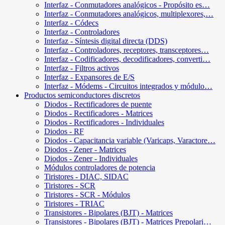
Interfaz - Conmutadores analógicos - Propósito es…
Interfaz - Conmutadores analógicos, multiplexores,…
Interfaz - Códecs
Interfaz - Controladores
Interfaz - Síntesis digital directa (DDS)
Interfaz - Controladores, receptores, transceptores…
Interfaz - Codificadores, decodificadores, converti…
Interfaz - Filtros activos
Interfaz - Expansores de E/S
Interfaz - Módems - Circuitos integrados y módulo…
Productos semiconductores discretos
Diodos - Rectificadores de puente
Diodos - Rectificadores - Matrices
Diodos - Rectificadores - Individuales
Diodos - RF
Diodos - Capacitancia variable (Varicaps, Varactore…
Diodos - Zener - Matrices
Diodos - Zener - Individuales
Módulos controladores de potencia
Tiristores - DIAC, SIDAC
Tiristores - SCR
Tiristores - SCR - Módulos
Tiristores - TRIAC
Transistores - Bipolares (BJT) - Matrices
Transistores - Bipolares (BJT) - Matrices Prepolari…