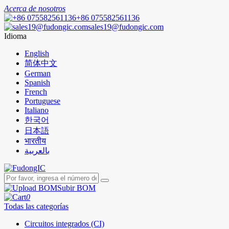
Acerca de nosotros
+86 075582561136
sales19@fudongic.com
Idioma
English
简体中文
German
Spanish
French
Portuguese
Italiano
한국어
日本語
भारतीय
بالعربية
Subir BOM
0
Todas las categorías
Circuitos integrados (CI)