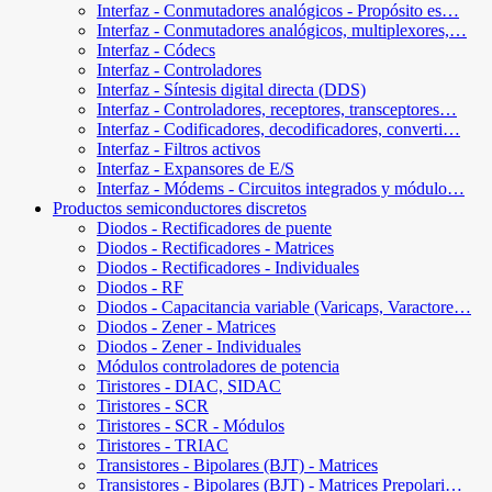
Interfaz - Conmutadores analógicos - Propósito es…
Interfaz - Conmutadores analógicos, multiplexores,…
Interfaz - Códecs
Interfaz - Controladores
Interfaz - Síntesis digital directa (DDS)
Interfaz - Controladores, receptores, transceptores…
Interfaz - Codificadores, decodificadores, converti…
Interfaz - Filtros activos
Interfaz - Expansores de E/S
Interfaz - Módems - Circuitos integrados y módulo…
Productos semiconductores discretos
Diodos - Rectificadores de puente
Diodos - Rectificadores - Matrices
Diodos - Rectificadores - Individuales
Diodos - RF
Diodos - Capacitancia variable (Varicaps, Varactore…
Diodos - Zener - Matrices
Diodos - Zener - Individuales
Módulos controladores de potencia
Tiristores - DIAC, SIDAC
Tiristores - SCR
Tiristores - SCR - Módulos
Tiristores - TRIAC
Transistores - Bipolares (BJT) - Matrices
Transistores - Bipolares (BJT) - Matrices Prepolari…