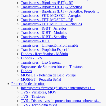
Transistores - Bipolares (BJT) - RF
Transistores - Bipolares (BJT) - Sencillos
Transistores - Bipolares (BJT) - Sencillos, Prepola…
Transistores - FET, MOSFET - Arreglos
Transistores - FET, MOSFET - RF
Transistores - FET, MOSFET - Sencillos
Transistores - IGBT - Arreglos
Transistores - IGBT - Módulos
Transistores - IGBT - Sencillos
Transistores - JFET
Transistores - Unijunción Programable
Transistores - Propósito Especial
Diodos - Rectificador - Módulo
Diodos - TVS
Transistores - Uso General
Supresores de Sobretensión con Tiristores
Diodos
MOSFET - Potencia de Bajo Voltaje
MOSFET - Pequeña Señal
Protección de circuitos
Interruptores térmicos (fusibles e interruptores t…
TVS - Varistores, MOV
TVS - Tiristores
TVS - Dispositivos de protección contra sobretensi…
TVS - Tecnología mixta