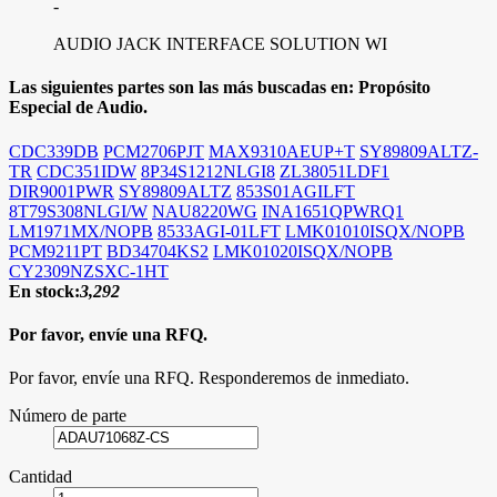
-
AUDIO JACK INTERFACE SOLUTION WI
Las siguientes partes son las más buscadas en:
Propósito
Especial de Audio.
CDC339DB
PCM2706PJT
MAX9310AEUP+T
SY89809ALTZ-
TR
CDC351IDW
8P34S1212NLGI8
ZL38051LDF1
DIR9001PWR
SY89809ALTZ
853S01AGILFT
8T79S308NLGI/W
NAU8220WG
INA1651QPWRQ1
LM1971MX/NOPB
8533AGI-01LFT
LMK01010ISQX/NOPB
PCM9211PT
BD34704KS2
LMK01020ISQX/NOPB
CY2309NZSXC-1HT
En stock:
3,292
Por favor, envíe una RFQ.
Por favor, envíe una RFQ. Responderemos de inmediato.
Número de parte
Cantidad