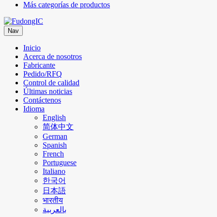
Más categorías de productos
Nav
Inicio
Acerca de nosotros
Fabricante
Pedido/RFQ
Control de calidad
Últimas noticias
Contáctenos
Idioma
English
简体中文
German
Spanish
French
Portuguese
Italiano
한국어
日本語
भारतीय
بالعربية