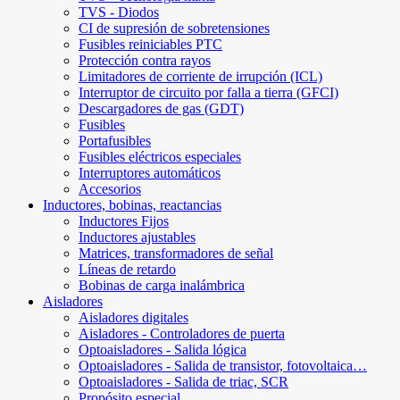
TVS - Diodos
CI de supresión de sobretensiones
Fusibles reiniciables PTC
Protección contra rayos
Limitadores de corriente de irrupción (ICL)
Interruptor de circuito por falla a tierra (GFCI)
Descargadores de gas (GDT)
Fusibles
Portafusibles
Fusibles eléctricos especiales
Interruptores automáticos
Accesorios
Inductores, bobinas, reactancias
Inductores Fijos
Inductores ajustables
Matrices, transformadores de señal
Líneas de retardo
Bobinas de carga inalámbrica
Aisladores
Aisladores digitales
Aisladores - Controladores de puerta
Optoaisladores - Salida lógica
Optoaisladores - Salida de transistor, fotovoltaica…
Optoaisladores - Salida de triac, SCR
Propósito especial