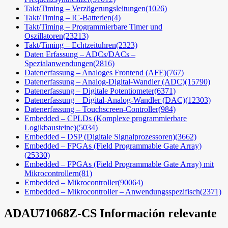
Takt/Timing – Verzögerungsleitungen
(1026)
Takt/Timing – IC-Batterien
(4)
Takt/Timing – Programmierbare Timer und
Oszillatoren
(23213)
Takt/Timing – Echtzeituhren
(2323)
Daten Erfassung – ADCs/DACs –
Spezialanwendungen
(2816)
Datenerfassung – Analoges Frontend (AFE)
(767)
Datenerfassung – Analog-Digital-Wandler (ADC)
(15790)
Datenerfassung – Digitale Potentiometer
(6371)
Datenerfassung – Digital-Analog-Wandler (DAC)
(12303)
Datenerfassung – Touchscreen-Controller
(984)
Embedded – CPLDs (Komplexe programmierbare
Logikbausteine)
(5034)
Embedded – DSP (Digitale Signalprozessoren)
(3662)
Embedded – FPGAs (Field Programmable Gate Array)
(25330)
Embedded – FPGAs (Field Programmable Gate Array) mit
Mikrocontrollern
(81)
Embedded – Mikrocontroller
(90064)
Embedded – Mikrocontroller – Anwendungsspezifisch
(2371)
ADAU71068Z-CS
Información relevante