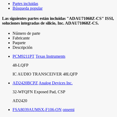
Partes incluidas
Búsqueda popular
Las siguientes partes están incluidas
"ADAU71068Z-CS"
ISSI,
soluciones integradas de silicio, Inc.
ADAU71068Z-CS.
Número de parte
Fabricante
Paquete
Descripción
PCM9211PT
Texas Instruments
48-LQFP
IC AUDIO TRANSCEIVER 48LQFP
AD2420BCPZ
Analog Devices Inc.
32-WFQFN Exposed Pad, CSP
AD2420
FSA8039AUMSX-F106-ON
onsemi