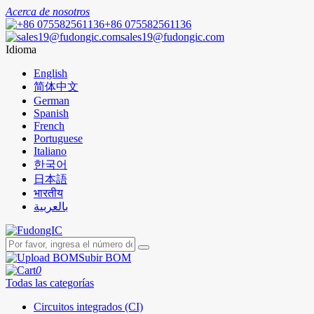
Acerca de nosotros
+86 075582561136
sales19@fudongic.com
Idioma
English
简体中文
German
Spanish
French
Portuguese
Italiano
한국어
日本語
भारतीय
بالعربية
Subir BOM
0
Todas las categorías
Circuitos integrados (CI)