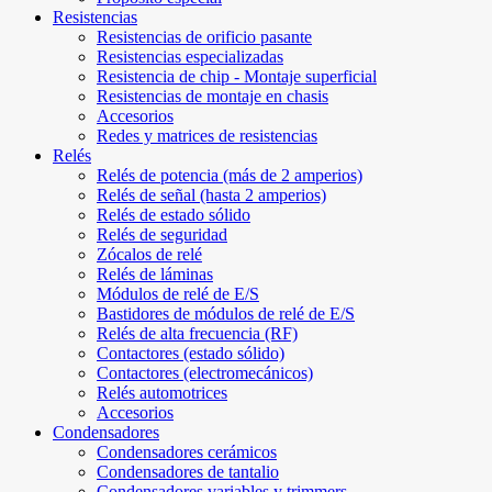
Resistencias
Resistencias de orificio pasante
Resistencias especializadas
Resistencia de chip - Montaje superficial
Resistencias de montaje en chasis
Accesorios
Redes y matrices de resistencias
Relés
Relés de potencia (más de 2 amperios)
Relés de señal (hasta 2 amperios)
Relés de estado sólido
Relés de seguridad
Zócalos de relé
Relés de láminas
Módulos de relé de E/S
Bastidores de módulos de relé de E/S
Relés de alta frecuencia (RF)
Contactores (estado sólido)
Contactores (electromecánicos)
Relés automotrices
Accesorios
Condensadores
Condensadores cerámicos
Condensadores de tantalio
Condensadores variables y trimmers