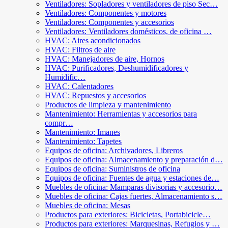
Ventiladores: Sopladores y ventiladores de piso Sec…
Ventiladores: Componentes y motores
Ventiladores: Componentes y accesorios
Ventiladores: Ventiladores domésticos, de oficina …
HVAC: Aires acondicionados
HVAC: Filtros de aire
HVAC: Manejadores de aire, Hornos
HVAC: Purificadores, Deshumidificadores y
Humidific…
HVAC: Calentadores
HVAC: Repuestos y accesorios
Productos de limpieza y mantenimiento
Mantenimiento: Herramientas y accesorios para
compr…
Mantenimiento: Imanes
Mantenimiento: Tapetes
Equipos de oficina: Archivadores, Libreros
Equipos de oficina: Almacenamiento y preparación d…
Equipos de oficina: Suministros de oficina
Equipos de oficina: Fuentes de agua y estaciones de…
Muebles de oficina: Mamparas divisorias y accesorio…
Muebles de oficina: Cajas fuertes, Almacenamiento s…
Muebles de oficina: Mesas
Productos para exteriores: Bicicletas, Portabicicle…
Productos para exteriores: Marquesinas, Refugios y …