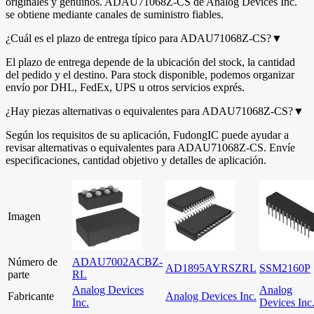
originales y genuinos. ADAU71068Z-CS de Analog Devices Inc.
se obtiene mediante canales de suministro fiables.
¿Cuál es el plazo de entrega típico para ADAU71068Z-CS?
▼
El plazo de entrega depende de la ubicación del stock, la cantidad
del pedido y el destino. Para stock disponible, podemos organizar
envío por DHL, FedEx, UPS u otros servicios exprés.
¿Hay piezas alternativas o equivalentes para ADAU71068Z-CS?
▼
Según los requisitos de su aplicación, FudongIC puede ayudar a
revisar alternativas o equivalentes para ADAU71068Z-CS. Envíe
especificaciones, cantidad objetivo y detalles de aplicación.
Imagen
Número de
ADAU7002ACBZ-
AD1895AYRSZRL
SSM2160P
parte
RL
Analog Devices
Analog
Fabricante
Analog Devices Inc.
Inc.
Devices Inc