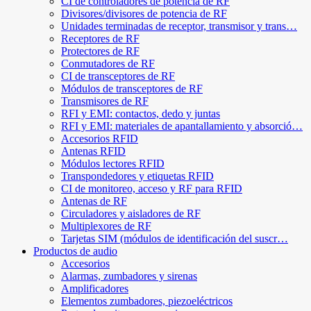
CI de controladores de potencia de RF
Divisores/divisores de potencia de RF
Unidades terminadas de receptor, transmisor y trans…
Receptores de RF
Protectores de RF
Conmutadores de RF
CI de transceptores de RF
Módulos de transceptores de RF
Transmisores de RF
RFI y EMI: contactos, dedo y juntas
RFI y EMI: materiales de apantallamiento y absorció…
Accesorios RFID
Antenas RFID
Módulos lectores RFID
Transpondedores y etiquetas RFID
CI de monitoreo, acceso y RF para RFID
Antenas de RF
Circuladores y aisladores de RF
Multiplexores de RF
Tarjetas SIM (módulos de identificación del suscr…
Productos de audio
Accesorios
Alarmas, zumbadores y sirenas
Amplificadores
Elementos zumbadores, piezoeléctricos