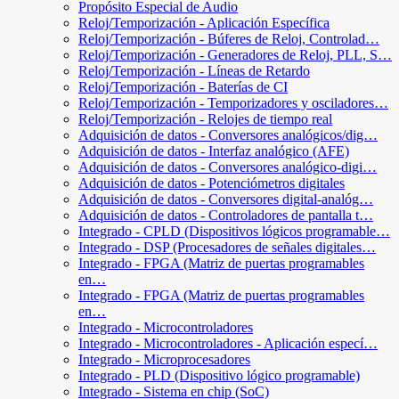
Propósito Especial de Audio
Reloj/Temporización - Aplicación Específica
Reloj/Temporización - Búferes de Reloj, Controlad…
Reloj/Temporización - Generadores de Reloj, PLL, S…
Reloj/Temporización - Líneas de Retardo
Reloj/Temporización - Baterías de CI
Reloj/Temporización - Temporizadores y osciladores…
Reloj/Temporización - Relojes de tiempo real
Adquisición de datos - Conversores analógicos/dig…
Adquisición de datos - Interfaz analógico (AFE)
Adquisición de datos - Conversores analógico-digi…
Adquisición de datos - Potenciómetros digitales
Adquisición de datos - Conversores digital-analóg…
Adquisición de datos - Controladores de pantalla t…
Integrado - CPLD (Dispositivos lógicos programable…
Integrado - DSP (Procesadores de señales digitales…
Integrado - FPGA (Matriz de puertas programables
en…
Integrado - FPGA (Matriz de puertas programables
en…
Integrado - Microcontroladores
Integrado - Microcontroladores - Aplicación especí…
Integrado - Microprocesadores
Integrado - PLD (Dispositivo lógico programable)
Integrado - Sistema en chip (SoC)