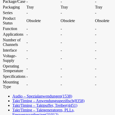
Package/Case
-
-
-
Packaging
Tray
Tray
Tray
Series
-
-
-
Product
Obsolete
Obsolete
Obsolete
Status
Function
-
-
-
Applications
-
-
-
Number of
-
-
-
Channels
Interface
-
-
-
Voltage-
-
-
-
Supply
Operating
-
-
-
Temperature
Specifications
-
-
-
Mounting
-
-
-
Type
Audio – Spezialanwendungen
(1538)
Takt/Timing – Anwendungsspezifisch
(8358)
Takt/Timing – Taktpuffer, Treiber
(4451)
Takt/Timing – Taktgeneratoren, PLLs,
Frequenzsynthesizer
(31012)