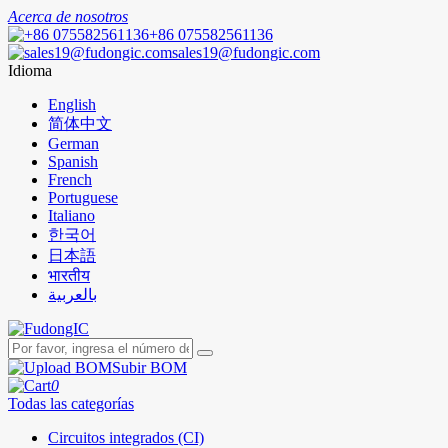
Acerca de nosotros
+86 075582561136
sales19@fudongic.com
Idioma
English
简体中文
German
Spanish
French
Portuguese
Italiano
한국어
日本語
भारतीय
بالعربية
Subir BOM
0
Todas las categorías
Circuitos integrados (CI)