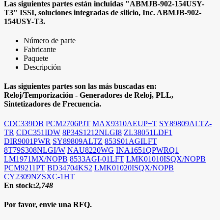
Las siguientes partes están incluidas
"ABMJB-902-154USY-
T3"
ISSI, soluciones integradas de silicio, Inc.
ABMJB-902-
154USY-T3.
Número de parte
Fabricante
Paquete
Descripción
Las siguientes partes son las más buscadas en:
Reloj/Temporización - Generadores de Reloj, PLL,
Sintetizadores de Frecuencia.
CDC339DB
PCM2706PJT
MAX9310AEUP+T
SY89809ALTZ-
TR
CDC351IDW
8P34S1212NLGI8
ZL38051LDF1
DIR9001PWR
SY89809ALTZ
853S01AGILFT
8T79S308NLGI/W
NAU8220WG
INA1651QPWRQ1
LM1971MX/NOPB
8533AGI-01LFT
LMK01010ISQX/NOPB
PCM9211PT
BD34704KS2
LMK01020ISQX/NOPB
CY2309NZSXC-1HT
En stock:
2,748
Por favor, envíe una RFQ.