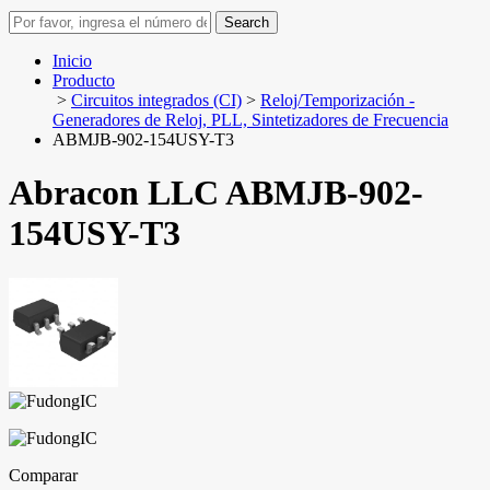
Search
Inicio
Producto
>
Circuitos integrados (CI)
>
Reloj/Temporización -
Generadores de Reloj, PLL, Sintetizadores de Frecuencia
ABMJB-902-154USY-T3
Abracon LLC ABMJB-902-
154USY-T3
Comparar