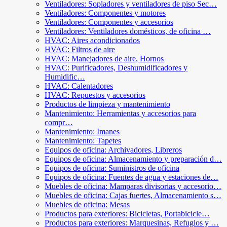
Ventiladores: Sopladores y ventiladores de piso Sec…
Ventiladores: Componentes y motores
Ventiladores: Componentes y accesorios
Ventiladores: Ventiladores domésticos, de oficina …
HVAC: Aires acondicionados
HVAC: Filtros de aire
HVAC: Manejadores de aire, Hornos
HVAC: Purificadores, Deshumidificadores y
Humidific…
HVAC: Calentadores
HVAC: Repuestos y accesorios
Productos de limpieza y mantenimiento
Mantenimiento: Herramientas y accesorios para
compr…
Mantenimiento: Imanes
Mantenimiento: Tapetes
Equipos de oficina: Archivadores, Libreros
Equipos de oficina: Almacenamiento y preparación d…
Equipos de oficina: Suministros de oficina
Equipos de oficina: Fuentes de agua y estaciones de…
Muebles de oficina: Mamparas divisorias y accesorio…
Muebles de oficina: Cajas fuertes, Almacenamiento s…
Muebles de oficina: Mesas
Productos para exteriores: Bicicletas, Portabicicle…
Productos para exteriores: Marquesinas, Refugios y …