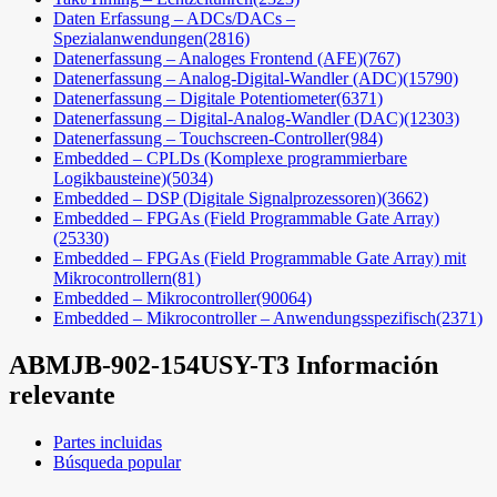
Daten Erfassung – ADCs/DACs –
Spezialanwendungen
(2816)
Datenerfassung – Analoges Frontend (AFE)
(767)
Datenerfassung – Analog-Digital-Wandler (ADC)
(15790)
Datenerfassung – Digitale Potentiometer
(6371)
Datenerfassung – Digital-Analog-Wandler (DAC)
(12303)
Datenerfassung – Touchscreen-Controller
(984)
Embedded – CPLDs (Komplexe programmierbare
Logikbausteine)
(5034)
Embedded – DSP (Digitale Signalprozessoren)
(3662)
Embedded – FPGAs (Field Programmable Gate Array)
(25330)
Embedded – FPGAs (Field Programmable Gate Array) mit
Mikrocontrollern
(81)
Embedded – Mikrocontroller
(90064)
Embedded – Mikrocontroller – Anwendungsspezifisch
(2371)
ABMJB-902-154USY-T3
Información
relevante
Partes incluidas
Búsqueda popular