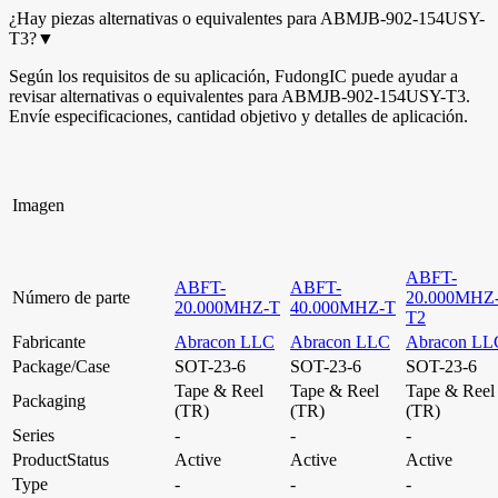
¿Hay piezas alternativas o equivalentes para ABMJB-902-154USY-
T3?
▼
Según los requisitos de su aplicación, FudongIC puede ayudar a
revisar alternativas o equivalentes para ABMJB-902-154USY-T3.
Envíe especificaciones, cantidad objetivo y detalles de aplicación.
Imagen
ABFT-
ABFT-
ABFT-
Número de parte
20.000MHZ
20.000MHZ-T
40.000MHZ-T
T2
Fabricante
Abracon LLC
Abracon LLC
Abracon LL
Package/Case
SOT-23-6
SOT-23-6
SOT-23-6
Tape & Reel
Tape & Reel
Tape & Reel
Packaging
(TR)
(TR)
(TR)
Series
-
-
-
ProductStatus
Active
Active
Active
Type
-
-
-