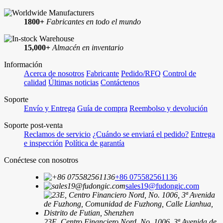
1800+
Fabricantes en todo el mundo
15,000+
Almacén en inventario
Información
Acerca de nosotros
Fabricante
Pedido/RFQ
Control de
calidad
Últimas noticias
Contáctenos
Soporte
Envío y Entrega
Guía de compra
Reembolso y devolución
Soporte post-venta
Reclamos de servicio
¿Cuándo se enviará el pedido?
Entrega
e inspección
Política de garantía
Conéctese con nosotros
+86 075582561136
sales19@fudongic.com
23E, Centro Financiero Nord, No. 1006, 3ª Avenida de