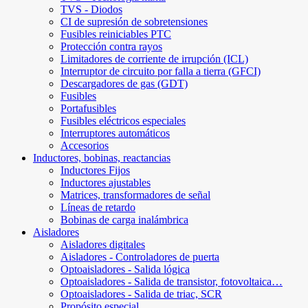
TVS - Diodos
CI de supresión de sobretensiones
Fusibles reiniciables PTC
Protección contra rayos
Limitadores de corriente de irrupción (ICL)
Interruptor de circuito por falla a tierra (GFCI)
Descargadores de gas (GDT)
Fusibles
Portafusibles
Fusibles eléctricos especiales
Interruptores automáticos
Accesorios
Inductores, bobinas, reactancias
Inductores Fijos
Inductores ajustables
Matrices, transformadores de señal
Líneas de retardo
Bobinas de carga inalámbrica
Aisladores
Aisladores digitales
Aisladores - Controladores de puerta
Optoaisladores - Salida lógica
Optoaisladores - Salida de transistor, fotovoltaica…
Optoaisladores - Salida de triac, SCR
Propósito especial