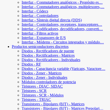
Interfaz - Conmutadores analógicos - Propósito es…
Interfaz - Conmutadores analógicos, multiplexores,…
Interfaz - Códecs
Interfaz - Controladores
Interfaz - Síntesis digital directa (DDS)
Interfaz - Controladores, receptores, transceptores…
Interfaz - Codificadores, decodificadores, converti…
Interfaz - Filtros activos
Interfaz - Expansores de E/S
Interfaz - Módems - Circuitos integrados y módulo…
Productos semiconductores discretos
Diodos - Rectificadores de puente
Diodos - Rectificadores - Matrices
Diodos - Rectificadores - Individuales
Diodos - RF
Diodos - Capacitancia variable (Varicaps, Varactore…
Diodos - Zener - Matrices
Diodos - Zener - Individuales
Módulos controladores de potencia
Tiristores - DIAC, SIDAC
Tiristores - SCR
Tiristores - SCR - Módulos
Tiristores - TRIAC
Transistores - Bipolares (BJT) - Matrices
Transistores - Bipolares (BJT) - Matrices Prepolari…