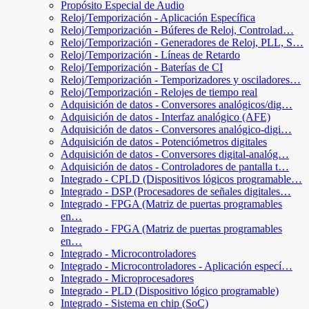
Propósito Especial de Audio
Reloj/Temporización - Aplicación Específica
Reloj/Temporización - Búferes de Reloj, Controlad…
Reloj/Temporización - Generadores de Reloj, PLL, S…
Reloj/Temporización - Líneas de Retardo
Reloj/Temporización - Baterías de CI
Reloj/Temporización - Temporizadores y osciladores…
Reloj/Temporización - Relojes de tiempo real
Adquisición de datos - Conversores analógicos/dig…
Adquisición de datos - Interfaz analógico (AFE)
Adquisición de datos - Conversores analógico-digi…
Adquisición de datos - Potenciómetros digitales
Adquisición de datos - Conversores digital-analóg…
Adquisición de datos - Controladores de pantalla t…
Integrado - CPLD (Dispositivos lógicos programable…
Integrado - DSP (Procesadores de señales digitales…
Integrado - FPGA (Matriz de puertas programables
en…
Integrado - FPGA (Matriz de puertas programables
en…
Integrado - Microcontroladores
Integrado - Microcontroladores - Aplicación especí…
Integrado - Microprocesadores
Integrado - PLD (Dispositivo lógico programable)
Integrado - Sistema en chip (SoC)