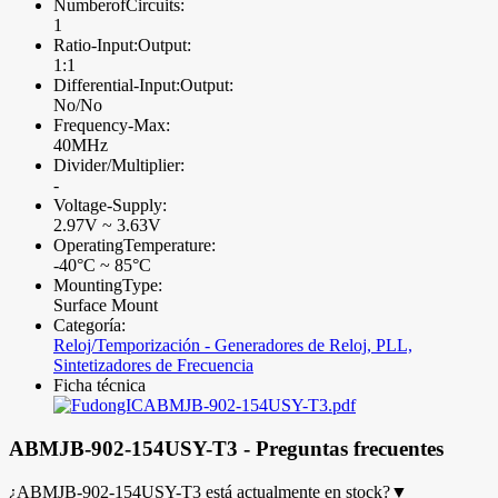
NumberofCircuits:
1
Ratio-Input:Output:
1:1
Differential-Input:Output:
No/No
Frequency-Max:
40MHz
Divider/Multiplier:
-
Voltage-Supply:
2.97V ~ 3.63V
OperatingTemperature:
-40°C ~ 85°C
MountingType:
Surface Mount
Categoría:
Reloj/Temporización - Generadores de Reloj, PLL,
Sintetizadores de Frecuencia
Ficha técnica
ABMJB-902-154USY-T3.pdf
ABMJB-902-154USY-T3 - Preguntas frecuentes
¿ABMJB-902-154USY-T3 está actualmente en stock?
▼