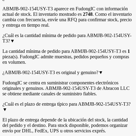
ABMJB-902-154USY-T3 aparece en FudongIC con información
actual de stock. El inventario mostrado es
2748
. Como el inventario
cambia con frecuencia, envíe una RFQ para confirmar stock, precio
y entrega en tiempo real.
¿Cuál es la cantidad mínima de pedido para ABMJB-902-154USY-
T3?
▼
La cantidad mínima de pedido para ABMJB-902-154USY-T3 es
1
pieza(s). FudongIC admite muestras, pedidos pequeños y compras
en volumen.
¿ABMJB-902-154USY-T3 es original y genuino?
▼
FudongIC se centra en suministrar componentes electrónicos
originales y genuinos. ABMJB-902-154USY-T3 de Abracon LLC
se obtiene mediante canales de suministro fiables.
¿Cuál es el plazo de entrega típico para ABMJB-902-154USY-T3?
▼
El plazo de entrega depende de la ubicación del stock, la cantidad
del pedido y el destino. Para stock disponible, podemos organizar
envío por DHL, FedEx, UPS u otros servicios exprés.