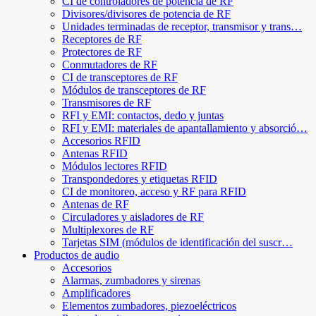
CI de controladores de potencia de RF
Divisores/divisores de potencia de RF
Unidades terminadas de receptor, transmisor y trans…
Receptores de RF
Protectores de RF
Conmutadores de RF
CI de transceptores de RF
Módulos de transceptores de RF
Transmisores de RF
RFI y EMI: contactos, dedo y juntas
RFI y EMI: materiales de apantallamiento y absorció…
Accesorios RFID
Antenas RFID
Módulos lectores RFID
Transpondedores y etiquetas RFID
CI de monitoreo, acceso y RF para RFID
Antenas de RF
Circuladores y aisladores de RF
Multiplexores de RF
Tarjetas SIM (módulos de identificación del suscr…
Productos de audio
Accesorios
Alarmas, zumbadores y sirenas
Amplificadores
Elementos zumbadores, piezoeléctricos