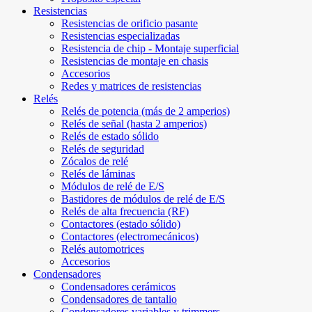
Resistencias
Resistencias de orificio pasante
Resistencias especializadas
Resistencia de chip - Montaje superficial
Resistencias de montaje en chasis
Accesorios
Redes y matrices de resistencias
Relés
Relés de potencia (más de 2 amperios)
Relés de señal (hasta 2 amperios)
Relés de estado sólido
Relés de seguridad
Zócalos de relé
Relés de láminas
Módulos de relé de E/S
Bastidores de módulos de relé de E/S
Relés de alta frecuencia (RF)
Contactores (estado sólido)
Contactores (electromecánicos)
Relés automotrices
Accesorios
Condensadores
Condensadores cerámicos
Condensadores de tantalio
Condensadores variables y trimmers