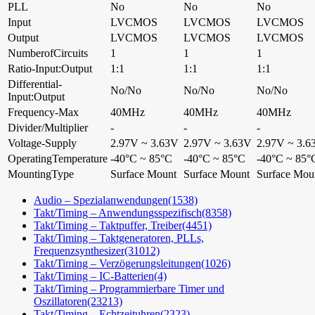
PLL
No
No
No
Input
LVCMOS
LVCMOS
LVCMOS
Output
LVCMOS
LVCMOS
LVCMOS
NumberofCircuits
1
1
1
Ratio-Input:Output
1:1
1:1
1:1
Differential-
No/No
No/No
No/No
Input:Output
Frequency-Max
40MHz
40MHz
40MHz
Divider/Multiplier
-
-
-
Voltage-Supply
2.97V ~ 3.63V
2.97V ~ 3.63V
2.97V ~ 3.6
OperatingTemperature
-40°C ~ 85°C
-40°C ~ 85°C
-40°C ~ 85°
MountingType
Surface Mount
Surface Mount
Surface Mou
Audio – Spezialanwendungen
(1538)
Takt/Timing – Anwendungsspezifisch
(8358)
Takt/Timing – Taktpuffer, Treiber
(4451)
Takt/Timing – Taktgeneratoren, PLLs,
Frequenzsynthesizer
(31012)
Takt/Timing – Verzögerungsleitungen
(1026)
Takt/Timing – IC-Batterien
(4)
Takt/Timing – Programmierbare Timer und
Oszillatoren
(23213)
Takt/Timing – Echtzeituhren
(2323)