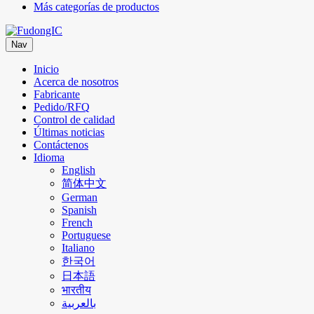
Más categorías de productos
Nav
Inicio
Acerca de nosotros
Fabricante
Pedido/RFQ
Control de calidad
Últimas noticias
Contáctenos
Idioma
English
简体中文
German
Spanish
French
Portuguese
Italiano
한국어
日本語
भारतीय
بالعربية