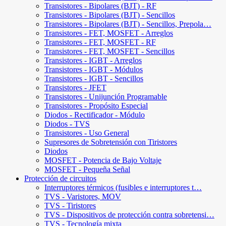
Transistores - Bipolares (BJT) - RF
Transistores - Bipolares (BJT) - Sencillos
Transistores - Bipolares (BJT) - Sencillos, Prepola…
Transistores - FET, MOSFET - Arreglos
Transistores - FET, MOSFET - RF
Transistores - FET, MOSFET - Sencillos
Transistores - IGBT - Arreglos
Transistores - IGBT - Módulos
Transistores - IGBT - Sencillos
Transistores - JFET
Transistores - Unijunción Programable
Transistores - Propósito Especial
Diodos - Rectificador - Módulo
Diodos - TVS
Transistores - Uso General
Supresores de Sobretensión con Tiristores
Diodos
MOSFET - Potencia de Bajo Voltaje
MOSFET - Pequeña Señal
Protección de circuitos
Interruptores térmicos (fusibles e interruptores t…
TVS - Varistores, MOV
TVS - Tiristores
TVS - Dispositivos de protección contra sobretensi…
TVS - Tecnología mixta