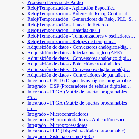
Propósito Especial de Audio
Reloj/Temporización - Aplicación Específica
Reloj/Temporización - Búferes de Reloj, Controlad…
Reloj/Temporización - Generadores de Reloj, PLL, S…
Reloj/Temporización - Líneas de Retardo
Reloj/Temporización - Baterías de CI
Reloj/Temporización - Temporizadores y osciladores…
Reloj/Temporización - Relojes de tiempo real
Adquisición de datos - Conversores analógicos/dig…
Adquisición de datos - Interfaz analógico (AFE)
Adquisición de datos - Conversores analógico-digi…
Adquisición de datos - Potenciómetros digitales
Adquisición de datos - Conversores digital-analóg…
Adquisición de datos - Controladores de pantalla t…
Integrado - CPLD (Dispositivos lógicos programable…
Integrado - DSP (Procesadores de señales digitales…
Integrado - FPGA (Matriz de puertas programables
en…
Integrado - FPGA (Matriz de puertas programables
en…
Integrado - Microcontroladores
Integrado - Microcontroladores - Aplicación especí…
Integrado - Microprocesadores
Integrado - PLD (Dispositivo lógico programable)
Integrado - Sistema en chip (SoC)