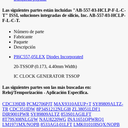
Las siguientes partes están incluidas
"AB-557-03-HCLP-F-L-C-
T"
ISSI, soluciones integradas de silicio, Inc.
AB-557-03-HCLP-
F-L-C-T.
Número de parte
Fabricante
Paquete
Descripción
PI6C557-05LEX
Diodes Incorporated
20-TSSOP (0.173, 4.40mm Width)
IC CLOCK GENERATOR TSSOP
Las siguientes partes son las más buscadas en:
Reloj/Temporización - Aplicación Específica.
CDC339DB
PCM2706PJT
MAX9310AEUP+T
SY89809ALTZ-
TR
CDC351IDW
8P34S1212NLGI8
ZL38051LDF1
DIR9001PWR
SY89809ALTZ
853S01AGILFT
8T79S308NLGI/W
NAU8220WG
INA1651QPWRQ1
LM1971MX/NOPB
8533AGI-01LFT
LMK01010ISQX/NOPB