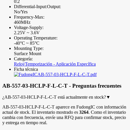
0:2
Differential-Input:Output:
No/Yes
Frequency-Max:
460MHz
Voltage-Supply:
2.25V ~ 3.6V
Operating Temperature:
-40°C ~ 85°C
Mounting Type:
Surface Mount
Categoría:
Reloj/Temporización - Aplicación Específica
Ficha técnica
AB-557-03-HCLP-F-L-C-T.pdf
AB-557-03-HCLP-F-L-C-T - Preguntas frecuentes
¿AB-557-03-HCLP-F-L-C-T está actualmente en stock?
▼
AB-557-03-HCLP-F-L-C-T aparece en FudongIC con información
actual de stock. El inventario mostrado es
3264
. Como el inventario
cambia con frecuencia, envíe una RFQ para confirmar stock, precio
y entrega en tiempo real.