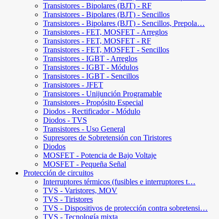
Transistores - Bipolares (BJT) - RF
Transistores - Bipolares (BJT) - Sencillos
Transistores - Bipolares (BJT) - Sencillos, Prepola…
Transistores - FET, MOSFET - Arreglos
Transistores - FET, MOSFET - RF
Transistores - FET, MOSFET - Sencillos
Transistores - IGBT - Arreglos
Transistores - IGBT - Módulos
Transistores - IGBT - Sencillos
Transistores - JFET
Transistores - Unijunción Programable
Transistores - Propósito Especial
Diodos - Rectificador - Módulo
Diodos - TVS
Transistores - Uso General
Supresores de Sobretensión con Tiristores
Diodos
MOSFET - Potencia de Bajo Voltaje
MOSFET - Pequeña Señal
Protección de circuitos
Interruptores térmicos (fusibles e interruptores t…
TVS - Varistores, MOV
TVS - Tiristores
TVS - Dispositivos de protección contra sobretensi…
TVS - Tecnología mixta