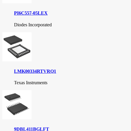
PI6C557-05LEX
Diodes Incorporated
LMK00334RTVRQ1
Texas Instruments
9DBL411BGLFT