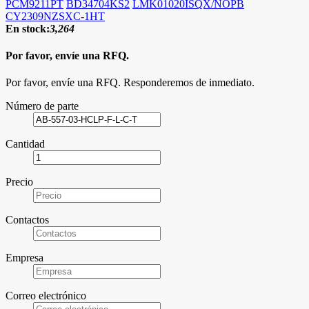
PCM9211PT
BD34704KS2
LMK01020ISQX/NOPB
CY2309NZSXC-1HT
En stock:
3,264
Por favor, envíe una RFQ.
Por favor, envíe una RFQ. Responderemos de inmediato.
Número de parte
Cantidad
Precio
Contactos
Empresa
Correo electrónico