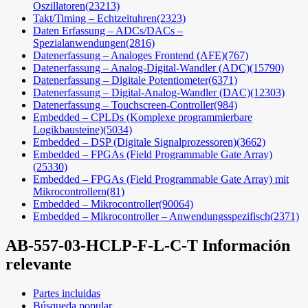
Oszillatoren
(23213)
Takt/Timing – Echtzeituhren
(2323)
Daten Erfassung – ADCs/DACs –
Spezialanwendungen
(2816)
Datenerfassung – Analoges Frontend (AFE)
(767)
Datenerfassung – Analog-Digital-Wandler (ADC)
(15790)
Datenerfassung – Digitale Potentiometer
(6371)
Datenerfassung – Digital-Analog-Wandler (DAC)
(12303)
Datenerfassung – Touchscreen-Controller
(984)
Embedded – CPLDs (Komplexe programmierbare
Logikbausteine)
(5034)
Embedded – DSP (Digitale Signalprozessoren)
(3662)
Embedded – FPGAs (Field Programmable Gate Array)
(25330)
Embedded – FPGAs (Field Programmable Gate Array) mit
Mikrocontrollern
(81)
Embedded – Mikrocontroller
(90064)
Embedded – Mikrocontroller – Anwendungsspezifisch
(2371)
AB-557-03-HCLP-F-L-C-T
Información
relevante
Partes incluidas
Búsqueda popular