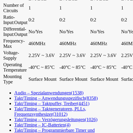
Number of
1
1
1
1
Circuits
Ratio-
0:2
0:2
0:2
0:2
Input:Output
Differential-
No/Yes
No/Yes
No/Yes
No/Ye
Input:Output
Frequency-
460MHz
460MHz
460MHz
460M
Max
Voltage-
2.25V ~ 3.6V
2.25V ~ 3.6V
2.25V ~ 3.6V
2.25V
Supply
Operating
-40°C ~ 85°C
-40°C ~ 85°C
-40°C ~ 85°C
-40°C
Temperature
Mounting
Surface Mount
Surface Mount
Surface Mount
Surfa
Type
Audio – Spezialanwendungen
(1538)
Takt/Timing – Anwendungsspezifisch
(8358)
Takt/Timing – Taktpuffer, Treiber
(4451)
Takt/Timing – Taktgeneratoren, PLLs,
Frequenzsynthesizer
(31012)
Takt/Timing – Verzögerungsleitungen
(1026)
Takt/Timing – IC-Batterien
(4)
Takt/Timing – Programmierbare Timer und