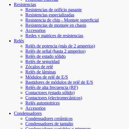
Resistencias
Resistencias de orificio pasante
Resistencias especializadas
Resistencia de chip - Montaje superficial
Resistencias de montaje en chasis
Accesorios
Redes y matrices de resistencias
Relés
Relés de potencia (más de 2 amperios)
Relés de señal (hasta 2 amperios)
Relés de estado sólido
Relés de seguridad
Zócalos de relé
Relés de láminas
Módulos de relé de E/S
Bastidores de módulos de relé de E/S
Relés de alta frecuencia (RF)
Contactores (estado sólido)
Contactores (electromecánicos)
Relés automotrices
Accesorios
Condensadores
Condensadores cerámicos
Condensadores de tantalio
Condensadores variables y trimmers