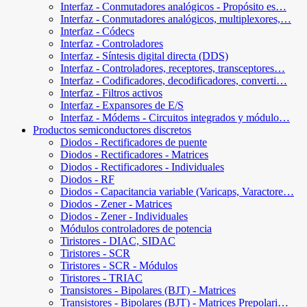
Interfaz - Conmutadores analógicos - Propósito es…
Interfaz - Conmutadores analógicos, multiplexores,…
Interfaz - Códecs
Interfaz - Controladores
Interfaz - Síntesis digital directa (DDS)
Interfaz - Controladores, receptores, transceptores…
Interfaz - Codificadores, decodificadores, converti…
Interfaz - Filtros activos
Interfaz - Expansores de E/S
Interfaz - Módems - Circuitos integrados y módulo…
Productos semiconductores discretos
Diodos - Rectificadores de puente
Diodos - Rectificadores - Matrices
Diodos - Rectificadores - Individuales
Diodos - RF
Diodos - Capacitancia variable (Varicaps, Varactore…
Diodos - Zener - Matrices
Diodos - Zener - Individuales
Módulos controladores de potencia
Tiristores - DIAC, SIDAC
Tiristores - SCR
Tiristores - SCR - Módulos
Tiristores - TRIAC
Transistores - Bipolares (BJT) - Matrices
Transistores - Bipolares (BJT) - Matrices Prepolari…