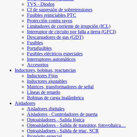
TVS - Diodos
CI de supresión de sobretensiones
Fusibles reiniciables PTC
Protección contra rayos
Limitadores de corriente de irrupción (ICL)
Interruptor de circuito por falla a tierra (GFCI)
Descargadores de gas (GDT)
Fusibles
Portafusibles
Fusibles eléctricos especiales
Interruptores automáticos
Accesorios
Inductores, bobinas, reactancias
Inductores Fijos
Inductores ajustables
Matrices, transformadores de señal
Líneas de retardo
Bobinas de carga inalámbrica
Aisladores
Aisladores digitales
Aisladores - Controladores de puerta
Optoaisladores - Salida lógica
Optoaisladores - Salida de transistor, fotovoltaica…
Optoaisladores - Salida de triac, SCR
Propósito especial