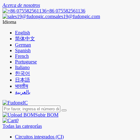
Acerca de nosotros
+86 075582561136
sales19@fudongic.com
Idioma
English
简体中文
German
Spanish
French
Portuguese
Italiano
한국어
日本語
भारतीय
بالعربية
Subir BOM
0
Todas las categorías
Circuitos integrados (CI)