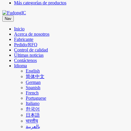
Más categorías de productos
Nav
Inicio
Acerca de nosotros
Fabricante
Pedido/RFQ
Control de calidad
Últimas noticias
Contáctenos
Idioma
English
简体中文
German
Spanish
French
Portuguese
Italiano
한국어
日本語
भारतीय
بالعربية