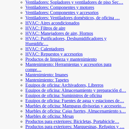
Ventiladores: Sopladores y ventiladores de piso Sec…
Ventiladores: Componentes y motores
Ventiladores: Componentes y accesorios
Ventiladores: Ventiladores domésticos, de oficina …
HVAC: Aires acondicionados
HVAC: Filtros de aire
HVAC: Manejadores de aire, Hornos
HVAC: Purificadores, Deshumidificadores y
Humidific…
HVAC: Calentadores
HVAC: Repuestos y accesorios
Productos de limpieza y mantenimiento
Mantenimiento: Herramientas y accesorios para
compr…
Mantenimiento: Imanes
Mantenimiento: Tapetes
Equipos de oficina: Archivadores, Libreros
Equipos de oficina: Almacenamiento y preparación d…
Equipos de oficina: Suministros de oficina
Equipos de oficina: Fuentes de agua y estaciones de…
Muebles de oficina: Mamparas divisorias y accesorio…
Muebles de oficina: Cajas fuertes, Almacenamiento s…
Muebles de oficina: Mesas
Productos para exteriores: Bicicletas, Portabicicle…
Productos para exteriores: Marquesinas, Refugios y …