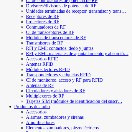
CI de controladores de potencia de RF
Divisores/divisores de potencia de RF
Unidades terminadas de receptor, transmisor y trans…
Receptores de RF
Protectores de RF
Conmutadores de RF
CI de transceptores de RF
Módulos de transceptores de RF
Transmisores de RF
RFI y EMI: contactos, dedo y juntas
RFI y EMI: materiales de apantallamiento y absorció…
Accesorios RFID
Antenas RFID
Módulos lectores RFID
Transpondedores y etiquetas RFID
CI de monitoreo, acceso y RF para RFID
Antenas de RF
Circuladores y aisladores de RF
Multiplexores de RF
Tarjetas SIM (módulos de identificación del suscr…
Productos de audio
Accesorios
Alarmas, zumbadores y sirenas
Amplificadores
Elementos zumbadores, piezoeléctricos