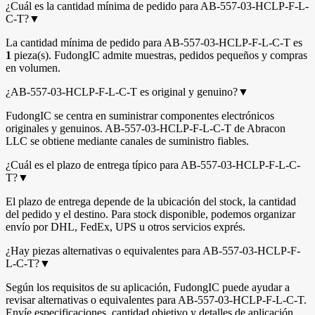
¿Cuál es la cantidad mínima de pedido para AB-557-03-HCLP-F-L-
C-T?
▼
La cantidad mínima de pedido para AB-557-03-HCLP-F-L-C-T es
1
pieza(s). FudongIC admite muestras, pedidos pequeños y compras
en volumen.
¿AB-557-03-HCLP-F-L-C-T es original y genuino?
▼
FudongIC se centra en suministrar componentes electrónicos
originales y genuinos. AB-557-03-HCLP-F-L-C-T de Abracon
LLC se obtiene mediante canales de suministro fiables.
¿Cuál es el plazo de entrega típico para AB-557-03-HCLP-F-L-C-
T?
▼
El plazo de entrega depende de la ubicación del stock, la cantidad
del pedido y el destino. Para stock disponible, podemos organizar
envío por DHL, FedEx, UPS u otros servicios exprés.
¿Hay piezas alternativas o equivalentes para AB-557-03-HCLP-F-
L-C-T?
▼
Según los requisitos de su aplicación, FudongIC puede ayudar a
revisar alternativas o equivalentes para AB-557-03-HCLP-F-L-C-T.
Envíe especificaciones, cantidad objetivo y detalles de aplicación.