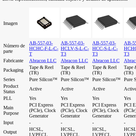
Imagen
AB-557-03-
AB-557-03-
AB-557-03-
AB-55
Número de
HCHC-F-L-C-
HCLV-S-L-C-
HCC-S-L-C-
HCHC
parte
T
T3
T3
T3
Fabricante
Abracon LLC
Abracon LLC
Abracon LLC
Abra
Tape & Reel
Tape & Reel
Tape & Reel
Tape 
Packaging
(TR)
(TR)
(TR)
(TR)
Series
Pure Silicon™
Pure Silicon™
Pure Silicon™
Pure 
Product
Active
Active
Active
Activ
Status
PLL
Yes
Yes
Yes
Yes
PCI Express
PCI Express
PCI Express
PCI E
Main
(PCIe), Clock
(PCIe), Clock
(PCIe), Clock
(PCIe
Purpose
Generator
Generator
Generator
Gener
Input
-
-
-
-
HCSL,
HCSL,
HCSL,
HCSL
Output
LVPECL
LVPECL
LVPECL
LVP